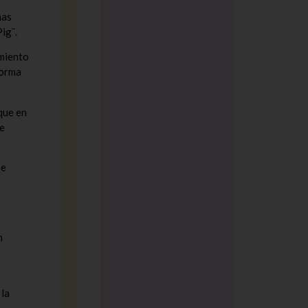
mas
ig¨.
amiento
forma
que en
e
se
n
 la