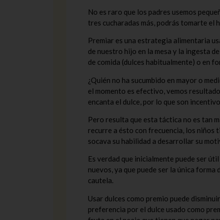
No es raro que los padres usemos pequeño
tres cucharadas más, podrás tomarte el he
Premiar es una estrategia alimentaria u
de nuestro hijo en la mesa y la ingesta 
de comida (dulces habitualmente) o en for
¿Quién no ha sucumbido en mayor o medid
el momento es efectivo, vemos resultados
encanta el dulce, por lo que son incentivo
Pero resulta que esta táctica no es tan ma
recurre a ésto con frecuencia, los niños
socava su habilidad a desarrollar su mot
Es verdad que inicialmente puede ser útil
nuevos, ya que puede ser la única forma 
cautela.
Usar dulces como premio puede disminuir 
preferencia por el dulce usado como premi
fruta en el peaje que tienen que pagar pa