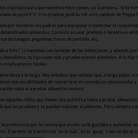
s chantajes para que nuestros hijos coman, yo la primera. ¨Si te to
lado de postre¨o ¨si lo pruebas, podrás ver otro capítulo de Peppa P
sada por nosotros los padres para manipular o controlar el comport
de determinados alimentos. Consiste en usar premios o incentivos en 
ma de halagos, pegatinas, horas de pantalla, etc.
a a ésto? Lo hacemos con la mejor de las intenciones, y además por
 inmediatos: tu hijo come más y prueba nuevos alimentos. A tu hijo l
s relativamente fáciles.
ravillosa a la larga. Hay estudios que señalan que, a largo plazo, si 
 tienen más posibilidades de convertirse en comedores emocionales y
ivación natural a probar alimentos nuevos.
 en aquellos niños que tienen una auténtica fobia a probar alimentos
de que los prueben y se puedan exponer al alimento. Pero siempre co
la preferencia por la comida que al niño ya le gustaba y aumentar su
o. El premio se transforma ¨en lo más¨, en lo ¨guay¨ y las verduras o
ra conseguir el premio.