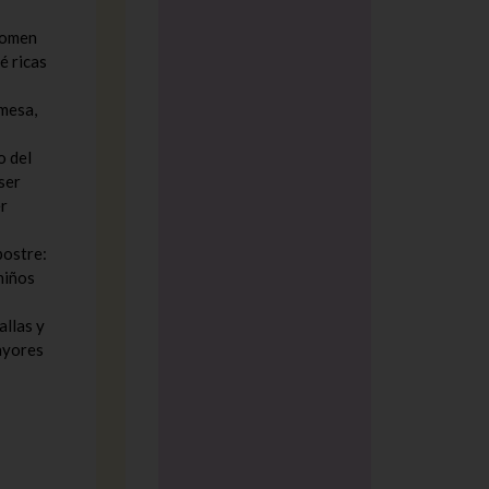
 comen
é ricas
 mesa,
o del
 ser
r
postre:
niños
allas y
mayores