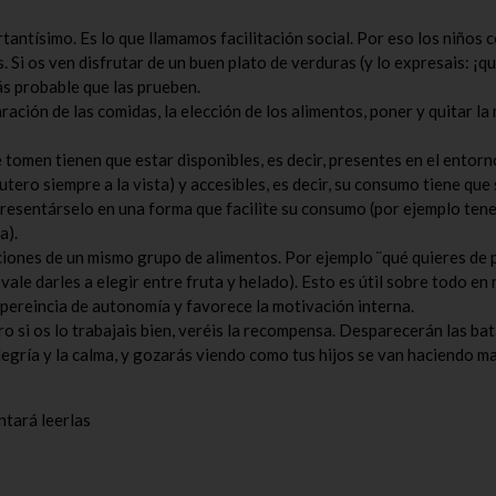
tantísimo. Es lo que llamamos facilitación social. Por eso los niños
 Si os ven disfrutar de un buen plato de verduras (y lo expresais: ¡qu
más probable que las prueben.
aración de las comidas, la elección de los alimentos, poner y quitar la
tomen tienen que estar disponibles, es decir, presentes en el entorn
frutero siempre a la vista) y accesibles, es decir, su consumo tiene que
presentárselo en una forma que facilite su consumo (por ejemplo tene
a).
ciones de un mismo grupo de alimentos. Por ejemplo ¨qué quieres de 
vale darles a elegir entre fruta y helado). Esto es útil sobre todo en 
pereincia de autonomía y favorece la motivación interna.
ro si os lo trabajais bien, veréis la recompensa. Desparecerán las bat
 alegría y la calma, y gozarás viendo como tus hijos se van haciendo 
ntará leerlas