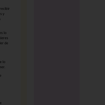
recibir
s y
s
s lo
uieres
der de
e lo
mer.
e
de