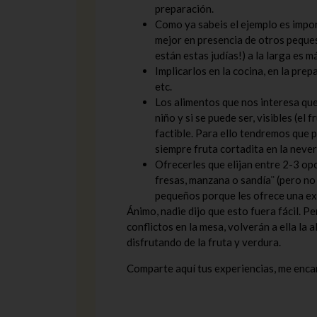
preparación.
Como ya sabeis el ejemplo es impor
mejor en presencia de otros peques.
están estas judías!) a la larga es 
Implicarlos en la cocina, en la prep
etc.
Los alimentos que nos interesa que 
niño y si se puede ser, visibles (el 
factible. Para ello tendremos que 
siempre fruta cortadita en la never
Ofrecerles que elijan entre 2-3 op
fresas, manzana o sandía¨ (pero no 
pequeños porque les ofrece una ex
Ánimo, nadie dijo que esto fuera fácil. Pe
conflictos en la mesa, volverán a ella la
disfrutando de la fruta y verdura.
Comparte aquí tus experiencias, me enca