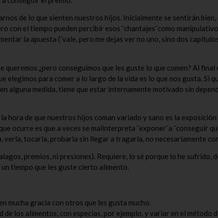
os de lo que sienten nuestros hijos. Inicialmente se sentirán bien, 
ro con el tiempo pueden percibir esos ¨chantajes¨como manipulativo
entar la apuesta (¨vale, pero me dejas ver no uno, sino dos capítulo
queremos ¿pero conseguimos que les guste lo que comen? Al final e
 elegimos para comer a lo largo de la vida es lo que nos gusta. Si q
r en alguna medida, tiene que estar internamente motivado sin depen
 la hora de que nuestros hijos coman variado y sano es la exposición
 que ocurre es que a veces se malinterpreta ¨exponer¨a ¨conseguir qu
, verla, tocarla, probarla sin llegar a tragarla, no necesariamente co
alagos, premios, ni presiones). Requiere, lo sé porque lo he sufrido, d
 un tiempo que les guste cierto alimento.
en mucha gracia con otros que les gusta mucho.
d de los alimentos, con especias, por ejemplo, y variar en el método 