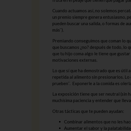
Cuando actuamos así, no solemos percatarn
un premio siempre genera entusiasmo, pe
pueden buscar una salida, o formas de aum
más¨).
Premiando conseguimos que coman lo que 
que buscamos ¿no? después de todo, lo que
que tu hijo coma algo le tiene que gusta
motivaciones externas.
Lo que sí que ha demostrado que es útil a
repetida al alimento sin presionarlos. Lo
prueben¨. Exponerle a la comida es olerla
La exposición tiene que ser neutral (sin h
muchísima paciencia y entender que lleva
Otras tácticas que te pueden ayudan:
Combinar alimentos que no les hac
Aumentar el sabor y la palatabilida